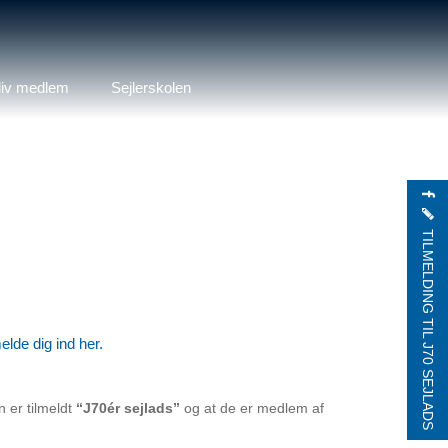
liv medlem
Sejlerskolen
FACEBOOK
TILMELDING TIL J70 SEJLADS
lde dig ind her.
n er tilmeldt
“J70ér sejlads”
og at de er medlem af