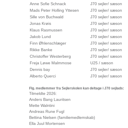
Anne Sofie Schnack
J70 sejler/ sæson
Mads Peter Holling Yttesen
J70 sejler/ sæson
Sille von Buchwald
J70 sejler/ sæson
Jonas Krøis
J70 sejler/ sæson
Klaus Rasmussen
J70 sejler/ sæson
Jakob Lund
J70 sejler/ sæson
Finn Øhlenschlæger
J70 sejler/ sæson
Rikke Banke
J70 sejler/ sæson
Christoffer Westerberg
J70 sejler/ sæson
Freja Løwe Malmmose
U25 / sæson
Dennis bay
J70 sejler/ sæson
Alberto Querci
J70 sejler/ sæson
Flg. medlemmer fra Sejlerskolen kan deltage i J70 sejlads:
Tilmeldte 2026:
Anders Bang Lauritsen
Mette Walntini
Andreas Rune Fugl
Bettina Nielsen (familiemedlemskab)
Ella Juul Mortensen