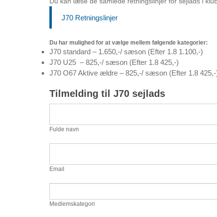
Du kan læse de samlede retningslinjer for sejlads i klu
J70 Retningslinjer
Du har mulighed for at vælge mellem følgende kategorier:
J70 standard – 1.650,-/ sæson (Efter 1.8 1.100,-)
J70 U25 – 825,-/ sæson (Efter 1.8 425,-)
J70 O67 Aktive ældre – 825,-/ sæson (Efter 1.8 425,-
Tilmelding
Tilmelding til J70 sejlads
til
J70
Fulde navn
sejlads
Email
Medlemskategori