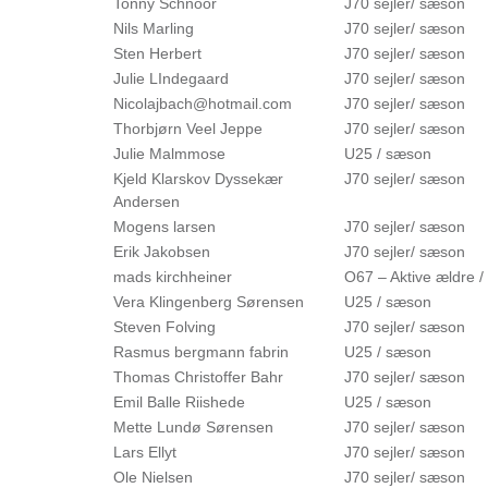
Tonny Schnoor
J70 sejler/ sæson
Nils Marling
J70 sejler/ sæson
Sten Herbert
J70 sejler/ sæson
Julie LIndegaard
J70 sejler/ sæson
Nicolajbach@hotmail.com
J70 sejler/ sæson
Thorbjørn Veel Jeppe
J70 sejler/ sæson
Julie Malmmose
U25 / sæson
Kjeld Klarskov Dyssekær
J70 sejler/ sæson
Andersen
Mogens larsen
J70 sejler/ sæson
Erik Jakobsen
J70 sejler/ sæson
mads kirchheiner
O67 – Aktive ældre 
Vera Klingenberg Sørensen
U25 / sæson
Steven Folving
J70 sejler/ sæson
Rasmus bergmann fabrin
U25 / sæson
Thomas Christoffer Bahr
J70 sejler/ sæson
Emil Balle Riishede
U25 / sæson
Mette Lundø Sørensen
J70 sejler/ sæson
Lars Ellyt
J70 sejler/ sæson
Ole Nielsen
J70 sejler/ sæson