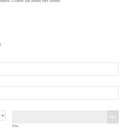
bbens J70ére via linket her under.
)
dkr
Pris