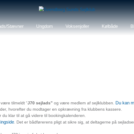
ads/Stævner
Ungdom
Voksenjoller
Kølbåde
B
Du kan me
være tilmeldt “
J70 sejlads”
og være medlem af sejlklubben.
nder, hvorefter du modtager en opkrævning fra klubbens kassere.
du klar til at gå videre til bookingkalenderen.
ingside
. Det er bådførerens pligt at sikre sig, at deltagerne på sejladse