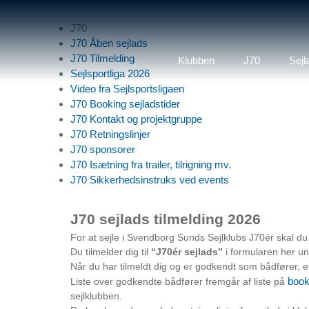
J70
J70 Åben sejlads
J70 Tilmelding
Klubben
J70
Sejl
Sejlsportliga 2026
Video fra Sejlsportsligaen
J70 Booking sejladstider
J70 Kontakt og projektgruppe
J70 Retningslinjer
J70 sponsorer
J70 Isætning fra trailer, tilrigning mv.
J70 Sikkerhedsinstruks ved events
J70 sejlads tilmelding 2026
For at sejle i Svendborg Sunds Sejlklubs J70ér skal du 
Du tilmelder dig til
“J70ér sejlads”
i formularen her u
Når du har tilmeldt dig og er godkendt som bådfører, er 
book
Liste over godkendte bådfører fremgår af liste på
sejlklubben.