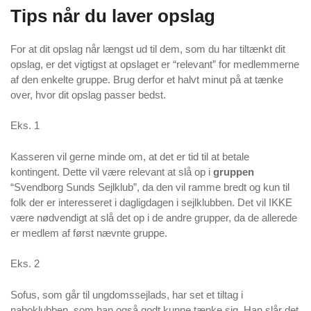
Tips når du laver opslag
For at dit opslag når længst ud til dem, som du har tiltænkt dit
opslag, er det vigtigst at opslaget er “relevant” for medlemmerne
af den enkelte gruppe. Brug derfor et halvt minut på at tænke
over, hvor dit opslag passer bedst.
Eks. 1
Kasseren vil gerne minde om, at det er tid til at betale
kontingent. Dette vil være relevant at slå op i
gruppen
“Svendborg Sunds Sejlklub”, da den vil ramme bredt og kun til
folk der er interesseret i dagligdagen i sejlklubben. Det vil IKKE
være nødvendigt at slå det op i de andre grupper, da de allerede
er medlem af først nævnte gruppe.
Eks. 2
Sofus, som går til ungdomssejlads, har set et tiltag i
naboklubben, som han også godt kunne tænke sig. Han slår det